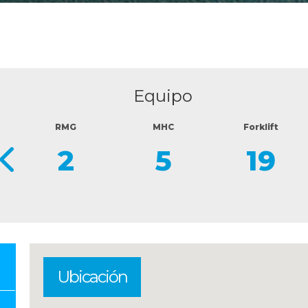
Equipo
r
RMG
MHC
Forklift
2
5
19
Ubicación