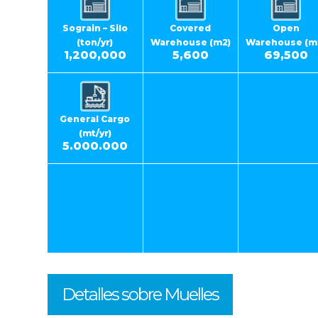
Sograin – Silo
Covered
Open
(ton/yr)
Warehouse (m2)
Warehouse (m
1,200,000
5,600
69,500
General Cargo
(mt/yr)
5.000.000
Detalles sobre Muelles