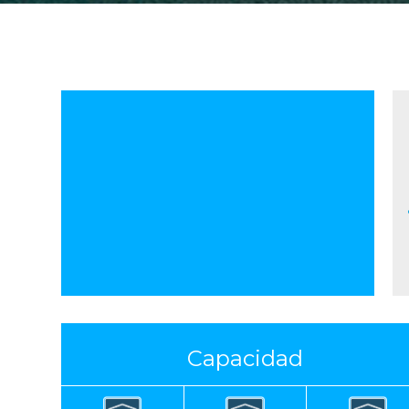
MHC
Forklift
Wheel Loade
5
19
6
Capacidad