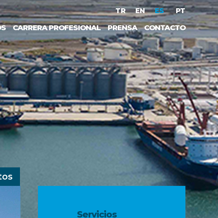
TR
EN
ES
PT
OS
CARRERA PROFESIONAL
PRENSA
CONTACTO
tos
Servicios