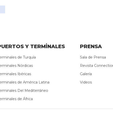
PUERTOS Y TERMİNALES
PRENSA
erminales de Turquía
Sala de Prensa
erminales Nórdicas
Revista Connectio
erminales Ibéricas
Galería
erminales de América Latina
Videos
erminales Del Mediterráneo
erminales de África