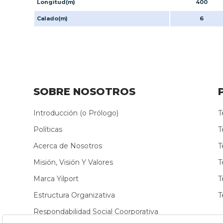
Longitud(m)
400
Calado(m)
6
SOBRE NOSOTROS
Introducción (o Prólogo)
T
Políticas
T
Acerca de Nosotros
T
Misión, Visión Y Valores
T
Marca Yilport
T
Estructura Organizativa
T
Respondabilidad Social Coorporativa