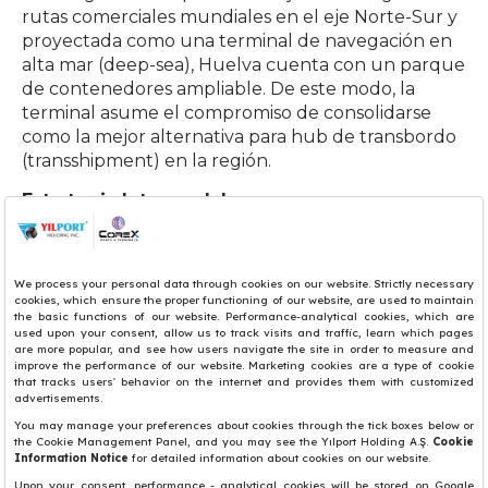
rutas comerciales mundiales en el eje Norte-Sur y
proyectada como una terminal de navegación en
alta mar (deep-sea), Huelva cuenta con un parque
de contenedores ampliable. De este modo, la
terminal asume el compromiso de consolidarse
como la mejor alternativa para hub de transbordo
(transshipment) en la región.
Estrategia Intermodal
Plataforma Intermodal "Muelle Sur" – apta
para trenes de 750 metros.
Excelente accesibilidad ferroviaria.
Conexiones ferroviarias directas con Sevilla y
Madrid.
Plataforma ferroviaria de Majarabique (Sevilla).
Zona de Actividades Logísticas – ZAL Huelva.
Porto Core – integrado no Corredor Atlântico
da rede RTE-T (Rede Transeuropeia de
Transportes)