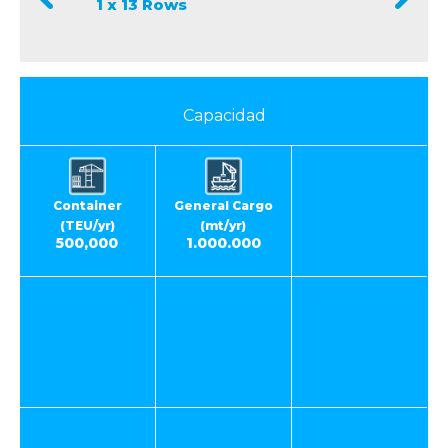
1 x 13 Rows
Capacidad
Container
General Cargo
(TEU/yr)
(mt/yr)
500,000
1.000.000