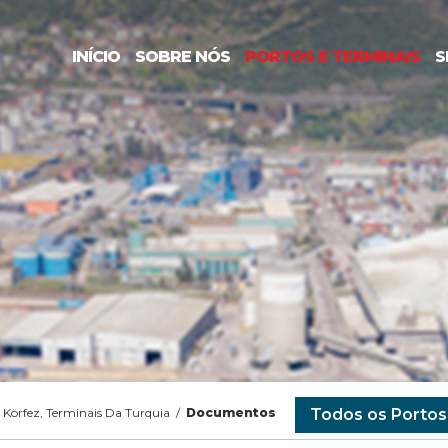
INÍCIO
SOBRE NÓS
PORTOS E TERMINAIS
S
Körfez, Terminais Da Turquia
/
Documentos
Todos os Portos