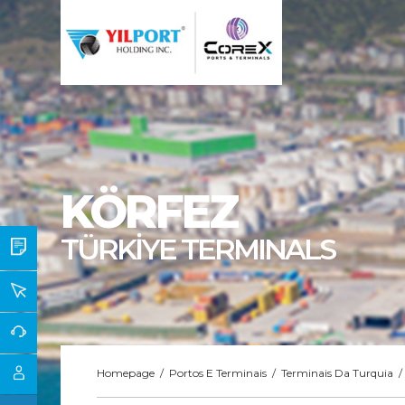
KÖRFEZ
TÜRKİYE TERMINALS
Homepage
/
Portos E Terminais
/
Terminais Da Turquia
/