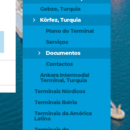
Gebze, Turquia
Körfez, Turquia
Plano do Terminal
Serviços
Documentos
Contactos
Ankara Intermodal
Terminal, Turquia
Terminais Nórdicos
Terminais Ibéria
Terminais da América
Latina
Terminais do