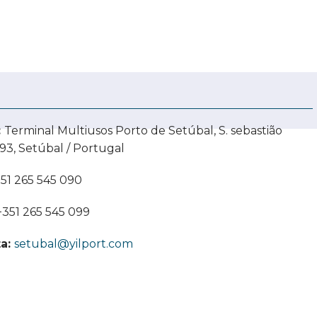
:
Terminal Multiusos Porto de Setúbal, S. sebastião
93, Setúbal / Portugal
51 265 545 090
+351 265 545 099
ta:
setubal@yilport.com