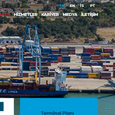
TR
EN
İS
PT
ALLER
HİZMETLER
KARİYER
MEDYA
İLETİŞİM
Terminal Planı