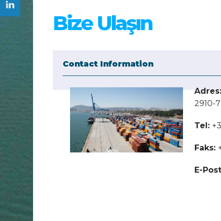
Bize Ulaşın
Adres
2910-7
Tel:
+3
Faks:
E-Pos