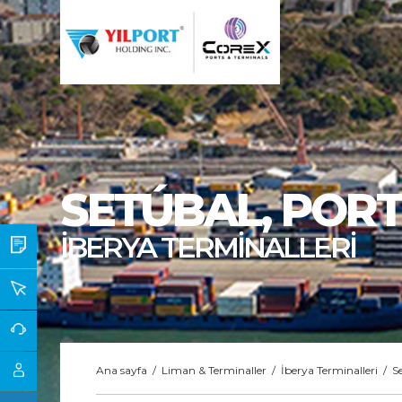
SETÚBAL
, POR
İBERYA TERMİNALLERİ
Ana sayfa
/
Liman & Terminaller
/
İberya Terminalleri
/
S