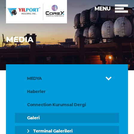
MENU
MEDIA
MEDYA
Haberler
Connection Kurumsal Dergi
Galeri
Terminal Galerileri