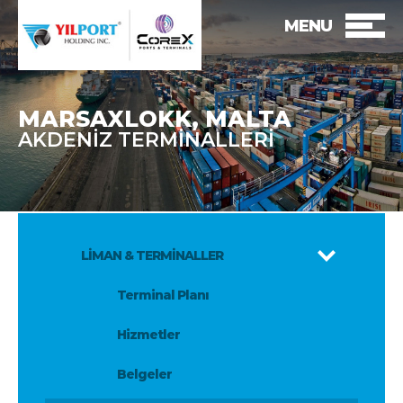
MENU
MARSAXLOKK, MALTA
AKDENİZ TERMİNALLERİ
LİMAN & TERMİNALLER
Terminal Planı
Hizmetler
Belgeler