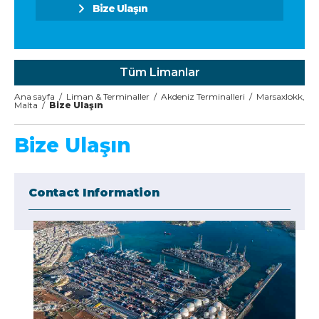
Bize Ulaşın
Tüm Limanlar
Ana sayfa
/
Liman & Terminaller
/
Akdeniz Terminalleri
/
Marsaxlokk,
Malta
/
Bize Ulaşın
Bize Ulaşın