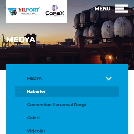
MENU
MEDYA
MEDYA
Haberler
Connection Kurumsal Dergi
Galeri
Videolar