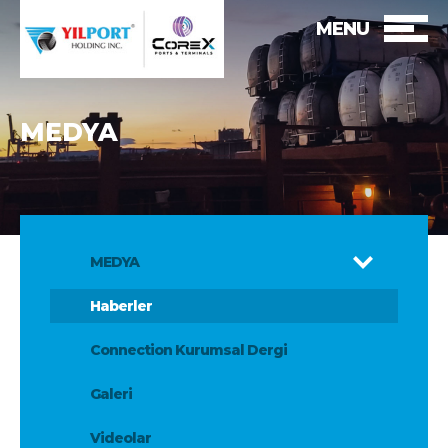
MENU
MEDYA
MEDYA
Haberler
Connection Kurumsal Dergi
Galeri
Videolar