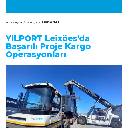
Ana sayfa
/
Medya
/
Haberler
YILPORT Leixões'da
Başarılı Proje Kargo
Operasyonları