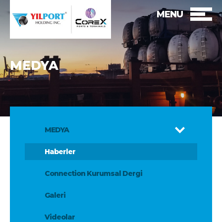
MENU
MEDYA
MEDYA
Haberler
Connection Kurumsal Dergi
Galeri
Videolar