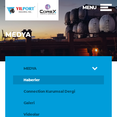
MENU
MEDYA
MEDYA
Haberler
Connection Kurumsal Dergi
Galeri
Videolar