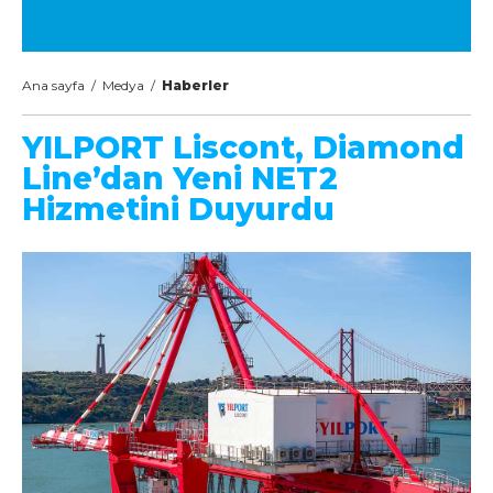
Ana sayfa
/
Medya
/
Haberler
YILPORT Liscont, Diamond
Line’dan Yeni NET2
Hizmetini Duyurdu